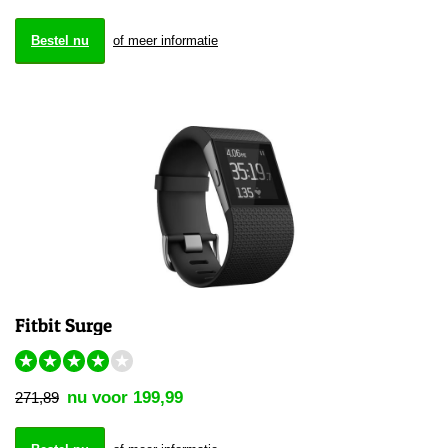
Bestel nu
of meer informatie
Fitbit Surge
★
★
★
★
★
nu voor 199,99
271,89