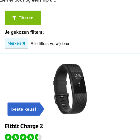
zien er ook nog eens hip uit.
Filteren
Je gekozen filters:
Alle filters verwijderen
Merken
beste keus!
Fitbit Charge 2
★
★
★
★
★