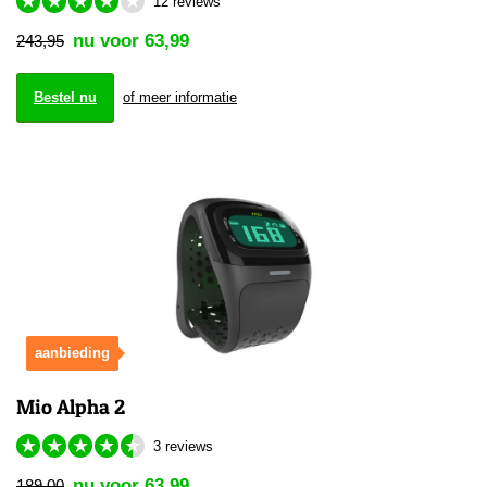
★
★
★
★
★
12 reviews
nu voor 63,99
243,95
Bestel nu
of meer informatie
aanbieding
Mio Alpha 2
★
★
★
★
★
3 reviews
nu voor 63,99
189,00