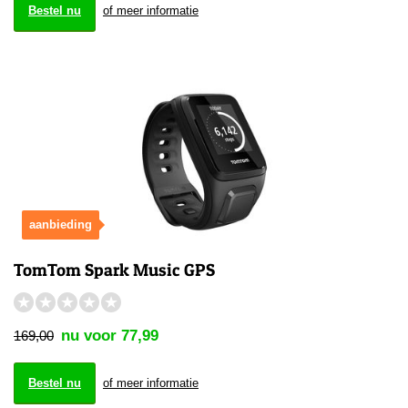
Bestel nu
of meer informatie
aanbieding
TomTom Spark Music GPS
★
★
★
★
★
nu voor 77,99
169,00
Bestel nu
of meer informatie