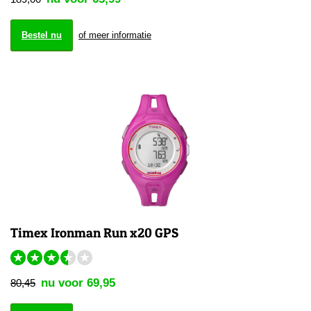
Bestel nu
of meer informatie
Timex Ironman Run x20 GPS
★
★
★
★
★
nu voor 69,95
80,45