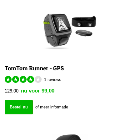
TomTom Runner - GPS
★
★
★
★
★
1 reviews
nu voor 99,00
129,00
Bestel nu
of meer informatie