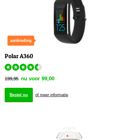
aanbieding
Polar A360
★
★
★
★
★
nu voor 99,00
199,95
Bestel nu
of meer informatie