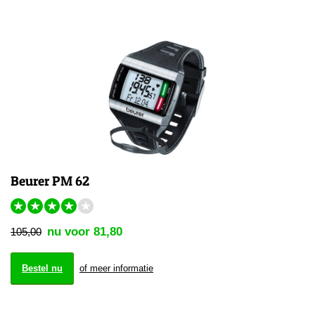
Beurer PM 62
★
★
★
★
★
nu voor 81,80
105,00
Bestel nu
of meer informatie