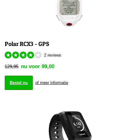
Polar RCX3 - GPS
★
★
★
★
★
2 reviews
nu voor 99,00
129,95
Bestel nu
of meer informatie