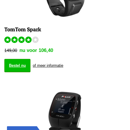
TomTom Spark
★
★
★
★
★
nu voor 106,40
149,00
Bestel nu
of meer informatie