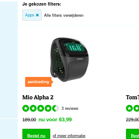
Je gekozen filters:
Alle filters verwijderen
Apps
aanbieding
Mio Alpha 2
TomT
★
★
★
★
★
★
3 reviews
nu voor 63,99
189,00
229,0
Bestel nu
of meer informatie
Best