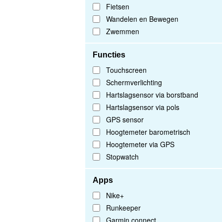
Fietsen
Wandelen en Bewegen
Zwemmen
Functies
Touchscreen
Schermverlichting
Hartslagsensor via borstband
Hartslagsensor via pols
GPS sensor
Hoogtemeter barometrisch
Hoogtemeter via GPS
Stopwatch
Apps
Nike+
Runkeeper
Garmin connect