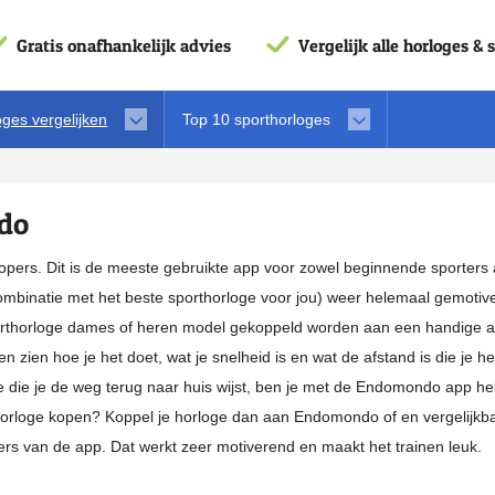
Gratis onafhankelijk advies
Vergelijk alle horloges & 
oges vergelijken
Top 10 sporthorloges
do
ers. Dit is de meeste gebruikte app voor zowel beginnende sporters 
ombinatie met het beste sporthorloge voor jou) weer helemaal gemotive
orthorloge dames of heren model gekoppeld worden aan een handige ap
en zien hoe je het doet, wat je snelheid is en wat de afstand is die je 
e die je de weg terug naar huis wijst, ben je met de Endomondo app h
ophorloge kopen? Koppel je horloge dan aan Endomondo of en vergelijkba
rs van de app. Dat werkt zeer motiverend en maakt het trainen leuk.