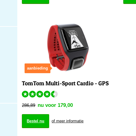
aanbieding
TomTom Multi-Sport Cardio - GPS
★
★
★
★
★
nu voor 179,00
286,89
Bestel nu
of meer informatie