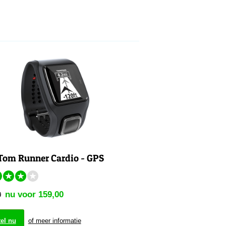
om Runner Cardio - GPS
★
★
★
★
nu voor 159,00
0
el nu
of meer informatie