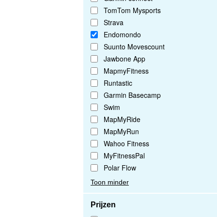
TomTom Mysports
Strava
Endomondo
Suunto Movescount
Jawbone App
MapmyFitness
Runtastic
Garmin Basecamp
Swim
MapMyRide
MapMyRun
Wahoo Fitness
MyFitnessPal
Polar Flow
Toon minder
Prijzen