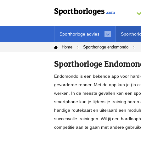
Sporthorloges
.com
Sporthorloge advies
Sporthorl
Home
Sporthorloge endomondo
Sporthorloge Endomon
Endomondo is een bekende app voor hardlop
gevorderde renner. Met de app kun je (in c
werken. In de meeste gevallen kan een sp
smartphone kun je tijdens je training horen 
handige routekaart en uiteraard een modul
succesvolle trainingen. Wil jij een hardlo
competitie aan te gaan met andere gebruike